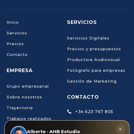
SERVICIOS
Inicio
Servicios
Servicios Digitales
Precios
Precios y presupuestos
Contacto
Productora Audiovisual
EMPRESA
Fotógrafo para empresas
Gestión de Marketing
Grupo empresarial
CONTACTO
Sobre nosotros
Trayectoria
+34 623 767 805

Trabajos realizados
ahb@estudiodecreaci

×
Trabaja con nosotros
Alberto · AHB Estudio
ondigital.com