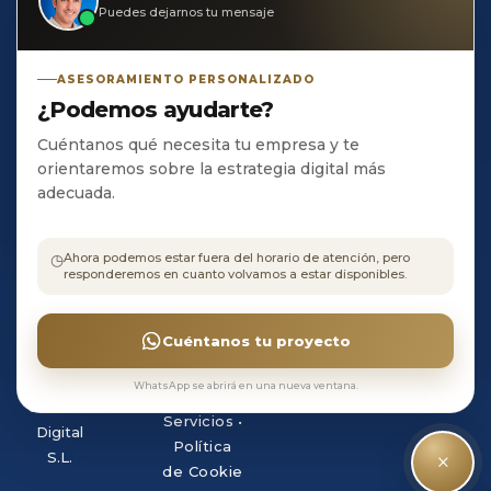
Puedes dejarnos tu mensaje
AHB Estudio de

Creación Digital, S.L C/
ASESORAMIENTO PERSONALIZADO
Olivo, 23
¿Podemos ayudarte?
CP 21400 • Ayamonte
• HUELVA
Cuéntanos qué necesita tu empresa y te
orientaremos sobre la estrategia digital más
adecuada.
Aviso
◷
Ahora podemos estar fuera del horario de atención, pero
legal
•
responderemos en cuanto volvamos a estar disponibles.
©
Política
Copyright
de
AHB
Cuéntanos tu proyecto
Privacidad
Estudio
•
Terminos
de
WhatsApp se abrirá en una nueva ventana.
y
Creación
Servicios
•
Digital
Política
×
S.L.
de Cookie