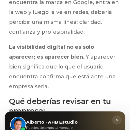
encuentra la marca en Google, entra en
la web y luego la ve en redes, debería
percibir una misma línea: claridad,
confianza y profesionalidad.
La visibilidad digital no es solo
aparecer; es aparecer bien
. Y aparecer
bien significa que lo que el usuario
encuentra confirma que está ante una
empresa seria.
Qué deberías revisar en tu
empresa:
×
Alberto · AHB Estudio
Si quieres saber si tu empresa está
Puedes dejarnos tu mensaje