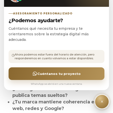
preparada para este nuevo escenario,
puedes empezar revisando algunas
ASESORAMIENTO PERSONALIZADO
preguntas sencillas. No hace falta
¿Podemos ayudarte?
responderlas de forma perfecta, pero sí
Cuéntanos qué necesita tu empresa y te
orientaremos sobre la estrategia digital más
con honestidad.
adecuada.
¿Tu web explica claramente tus
◷
Ahora podemos estar fuera del horario de atención, pero
servicios principales?
responderemos en cuanto volvamos a estar disponibles.
¿Tienes contenido que responda a
dudas reales de tus clientes?
Cuéntanos tu proyecto
¿Tus páginas están pensadas para
búsquedas concretas?
WhatsApp se abrirá en una nueva ventana.
¿Tu blog tiene una estrategia o
publica temas sueltos?
×
¿Tu marca mantiene coherencia entre
web, redes y Google?