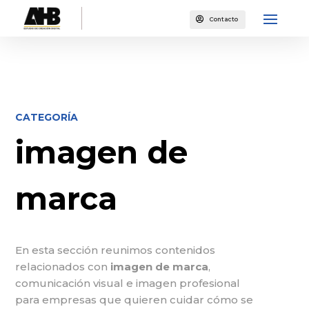

Contacto
CATEGORÍA
imagen de
marca
En esta sección reunimos contenidos
relacionados con
imagen de marca
,
comunicación visual e imagen profesional
para empresas que quieren cuidar cómo se