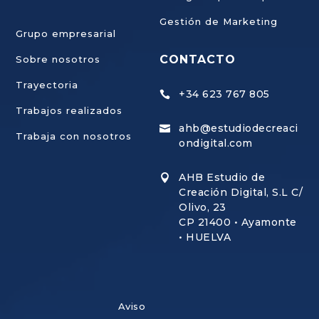
Gestión de Marketing
Grupo empresarial
CONTACTO
Sobre nosotros
Trayectoria
+34 623 767 805

Trabajos realizados
ahb@estudiodecreaci

×
Trabaja con nosotros
Alberto · AHB Estudio
ondigital.com
Puedes dejarnos tu mensaje
AHB Estudio de

Creación Digital, S.L C/
ASESORAMIENTO PERSONALIZADO
Olivo, 23
¿Podemos ayudarte?
CP 21400 • Ayamonte
• HUELVA
Cuéntanos qué necesita tu empresa y te
orientaremos sobre la estrategia digital más
adecuada.
Aviso
◷
Ahora podemos estar fuera del horario de atención, pero