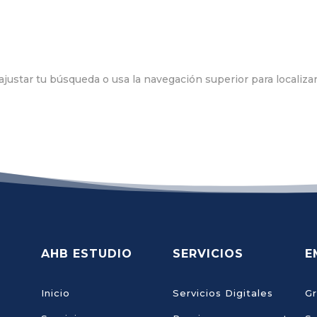
justar tu búsqueda o usa la navegación superior para localizar
AHB ESTUDIO
SERVICIOS
E
Inicio
Servicios Digitales
Gr