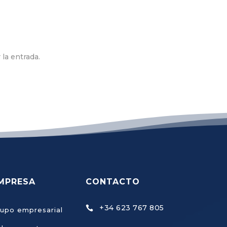
 la entrada.
MPRESA
CONTACTO
+34 623 767 805

upo empresarial