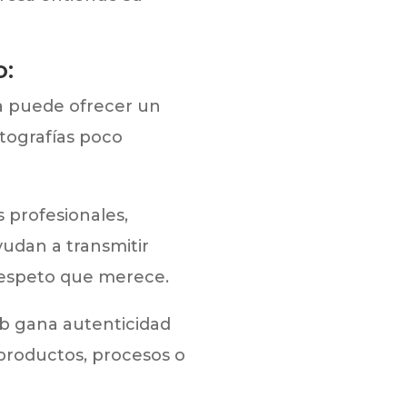
o:
a puede ofrecer un
otografías poco
 profesionales,
yudan a transmitir
 respeto que merece.
b gana autenticidad
 productos, procesos o