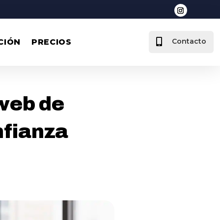

Contacto
CIÓN
PRECIOS
web de
nfianza