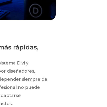
 más rápidas,
istema Divi y
por diseñadores,
 depender siempre de
fesional no puede
 adaptarse
actos.