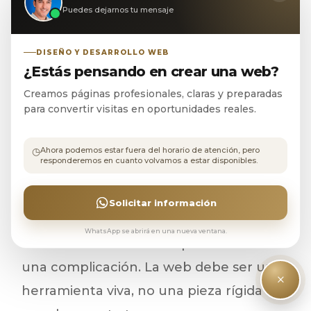
Puedes dejarnos tu mensaje
ajustes que nadie recuerda. Esto puede
afectar a la velocidad, la seguridad, la
DISEÑO Y DESARROLLO WEB
estabilidad y la facilidad de edición. En
¿Estás pensando en crear una web?
algunos casos, renovar la web no solo
Creamos páginas profesionales, claras y preparadas
para convertir visitas en oportunidades reales.
mejora la imagen, también mejora la
capacidad de trabajo interno.
◷
Ahora podemos estar fuera del horario de atención, pero
responderemos en cuanto volvamos a estar disponibles.
Una empresa necesita poder actualizar
servicios, añadir contenidos, modificar
Solicitar información
textos, publicar artículos y ajustar
WhatsApp se abrirá en una nueva ventana.
llamadas a la acción sin que todo sea
una complicación. La web debe ser una
×
herramienta viva, no una pieza rígida