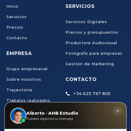
SERVICIOS
Inicio
Servicios
Servicios Digitales
Precios
Precios y presupuestos
Contacto
Productora Audiovisual
EMPRESA
Fotógrafo para empresas
Gestión de Marketing
Grupo empresarial
CONTACTO
Sobre nosotros
Trayectoria
+34 623 767 805

Trabajos realizados
ahb@estudiodecreaci

×
Trabaja con nosotros
Alberto · AHB Estudio
ondigital.com
Puedes dejarnos tu mensaje
AHB Estudio de
