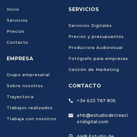
SERVICIOS
Inicio
Servicios
Servicios Digitales
Precios
Precios y presupuestos
Contacto
Productora Audiovisual
EMPRESA
Fotógrafo para empresas
Gestión de Marketing
Grupo empresarial
CONTACTO
Sobre nosotros
Trayectoria
+34 623 767 805

Trabajos realizados
ahb@estudiodecreaci

Trabaja con nosotros
×
ondigital.com
Alberto · AHB Estudio
Puedes dejarnos tu mensaje
AHB Estudio de
