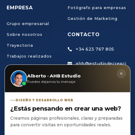
EMPRESA
Fotógrafo para empresas
Gestión de Marketing
Grupo empresarial
CONTACTO
Sobre nosotros
Trayectoria
+34 623 767 805

Trabajos realizados
ahb@estudiodecreaci

Trabaja con nosotros
ondigital.com
×
Alberto · AHB Estudio
Puedes dejarnos tu mensaje
AHB Estudio de

Creación Digital, S.L C/
Olivo, 23
DISEÑO Y DESARROLLO WEB
CP 21400 • Ayamonte
¿Estás pensando en crear una web?
• HUELVA
Creamos páginas profesionales, claras y preparadas
para convertir visitas en oportunidades reales.