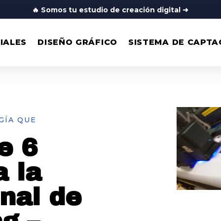
🔥
Somos tu estudio de creación digital
➜
IALES
DISEÑO GRÁFICO
SISTEMA DE CAPTA
GÍA QUE
e 6
 la
nal de