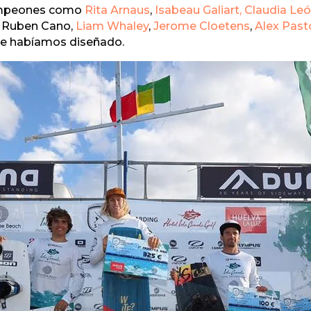
campeones como
Rita Arnaus
,
Isabeau Galiart,
Claudia Leó
, Ruben Cano,
Liam Whaley
,
Jerome Cloetens
,
Alex Past
que habíamos diseñado.