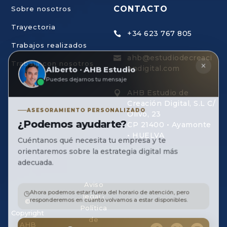
CONTACTO
Sobre nosotros
Trayectoria
+34 623 767 805

Trabajos realizados
ahb@estudiodecreaci

×
Trabaja con nosotros
Alberto · AHB Estudio
ondigital.com
Puedes dejarnos tu mensaje
AHB Estudio de

Creación Digital, S.L C/
ASESORAMIENTO PERSONALIZADO
Olivo, 23
¿Podemos ayudarte?
CP 21400 • Ayamonte
• HUELVA
Cuéntanos qué necesita tu empresa y te
orientaremos sobre la estrategia digital más
adecuada.
Aviso
◷
Ahora podemos estar fuera del horario de atención, pero
legal
•
responderemos en cuanto volvamos a estar disponibles.
©
Política
Copyright
de
AHB