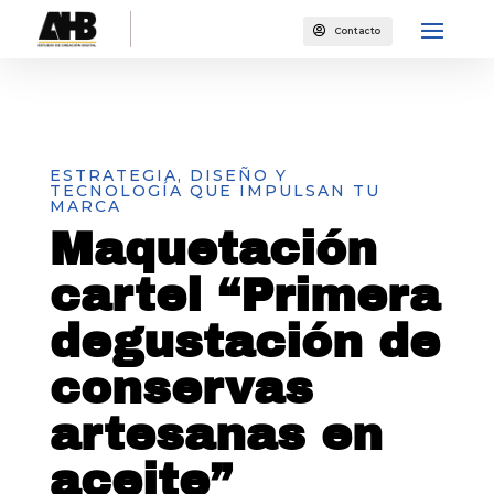

Contacto
ESTRATEGIA, DISEÑO Y
TECNOLOGÍA QUE IMPULSAN TU
MARCA
Maquetación
cartel “Primera
degustación de
conservas
artesanas en
aceite”