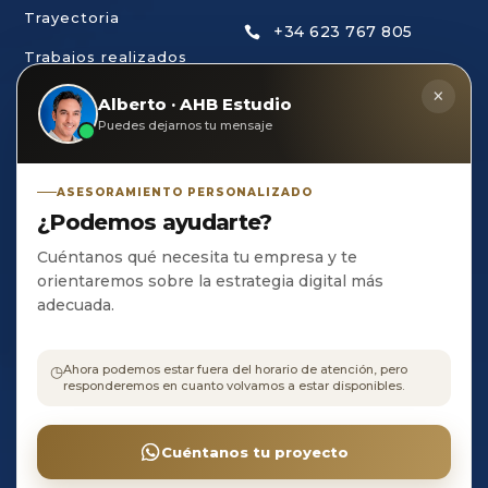
Trayectoria
+34 623 767 805

Trabajos realizados
ahb@estudiodecreaci

×
Trabaja con nosotros
Alberto · AHB Estudio
ondigital.com
Puedes dejarnos tu mensaje
AHB Estudio de

Creación Digital, S.L C/
ASESORAMIENTO PERSONALIZADO
Olivo, 23
¿Podemos ayudarte?
CP 21400 • Ayamonte
• HUELVA
Cuéntanos qué necesita tu empresa y te
orientaremos sobre la estrategia digital más
adecuada.
Aviso
◷
Ahora podemos estar fuera del horario de atención, pero
legal
•
responderemos en cuanto volvamos a estar disponibles.
©
Política
Copyright
de
AHB
Cuéntanos tu proyecto
Privacidad
Estudio
•
Terminos