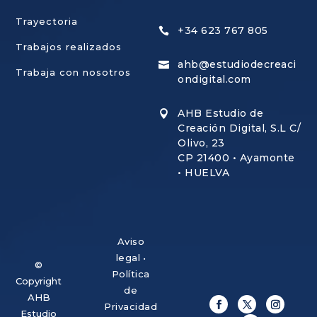
Trayectoria
+34 623 767 805

Trabajos realizados
ahb@estudiodecreaci

×
Trabaja con nosotros
Alberto · AHB Estudio
ondigital.com
Puedes dejarnos tu mensaje
AHB Estudio de

Creación Digital, S.L C/
ASESORAMIENTO PERSONALIZADO
Olivo, 23
¿Podemos ayudarte?
CP 21400 • Ayamonte
• HUELVA
Cuéntanos qué necesita tu empresa y te
orientaremos sobre la estrategia digital más
adecuada.
Aviso
◷
Ahora podemos estar fuera del horario de atención, pero
legal
•
responderemos en cuanto volvamos a estar disponibles.
©
Política
Copyright
de
AHB
Cuéntanos tu proyecto
Privacidad
Estudio