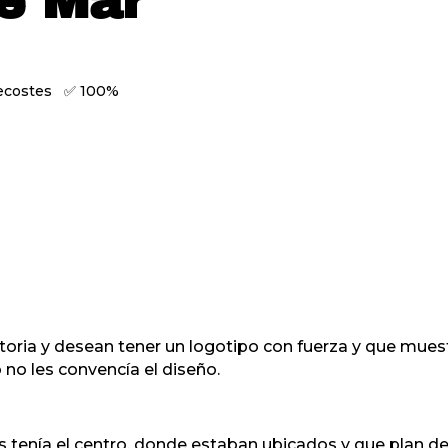
e Mar
recostes ✅ 100%
ria y desean tener un logotipo con fuerza y que muestr
no les convencía el diseño.
s tenía el centro, donde estaban ubicados y que plan de