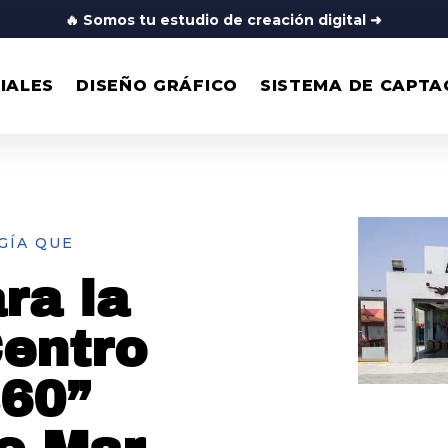
🔥
Somos tu estudio de creación digital
➜
IALES
DISEÑO GRÁFICO
SISTEMA DE CAPTA
GÍA QUE
ra la
entro
360”