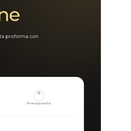
ine
sta proforma con
4
Presupuesto