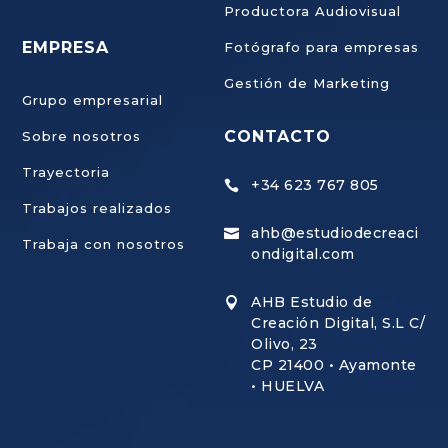
Productora Audiovisual
EMPRESA
Fotógrafo para empresas
Gestión de Marketing
Grupo empresarial
CONTACTO
Sobre nosotros
Trayectoria
+34 623 767 805

Trabajos realizados
ahb@estudiodecreaci

×
Trabaja con nosotros
Alberto · AHB Estudio
ondigital.com
Puedes dejarnos tu mensaje
AHB Estudio de

Creación Digital, S.L C/
ASESORAMIENTO PERSONALIZADO
Olivo, 23
¿Podemos ayudarte?
CP 21400 • Ayamonte
• HUELVA
Cuéntanos qué necesita tu empresa y te
orientaremos sobre la estrategia digital más
adecuada.