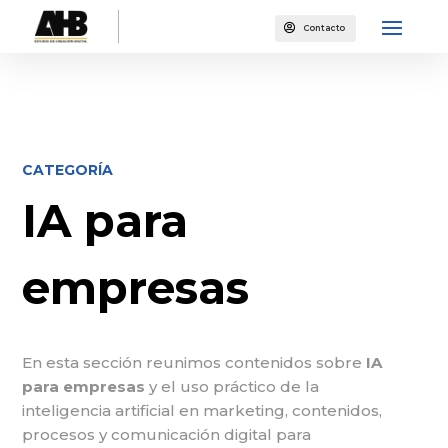

Contacto
CATEGORÍA
IA para
empresas
En esta sección reunimos contenidos sobre
IA
para empresas
y el uso práctico de la
inteligencia artificial en marketing, contenidos,
procesos y comunicación digital para