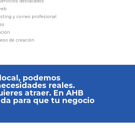
servicios destacados
web
ting y correo profesional
ss
ación
eso de creación
 local, podemos
necesidades reales.
uieres atraer. En AHB
ada para que tu negocio