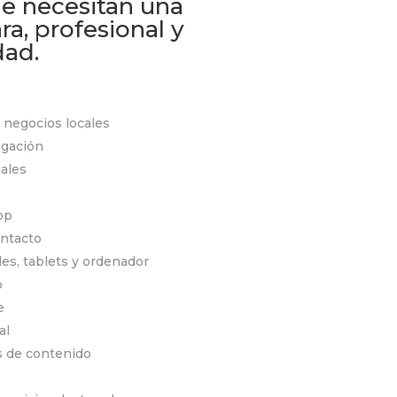
ue necesitan una
ra, profesional y
dad.
negocios locales
egación
pales
pp
ontacto
es, tablets y ordenador
o
e
al
as de contenido