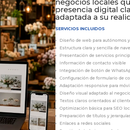
negocios locales q
presencia digital cla
adaptada a su reali
SERVICIOS INCLUIDOS
Diseño de web para autónomos y 
Estructura clara y sencilla de nav
Presentación de servicios princi
Información de contacto visible
Integración de botón de WhatsA
Configuración de formulario de c
Adaptación responsive para móvil
Diseño visual adaptado al negoci
Textos claros orientados al client
Optimización básica para SEO loc
Preparación de títulos y jerarquí
Enlaces a redes sociales