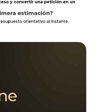
roceso y convertir una petición en un
rimera estimación?
resupuesto orientativo al instante.
ine