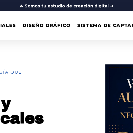
🔥
Somos tu estudio de creación digital
➜
IALES
DISEÑO GRÁFICO
SISTEMA DE CAPTA
GÍA QUE
 y
ocales