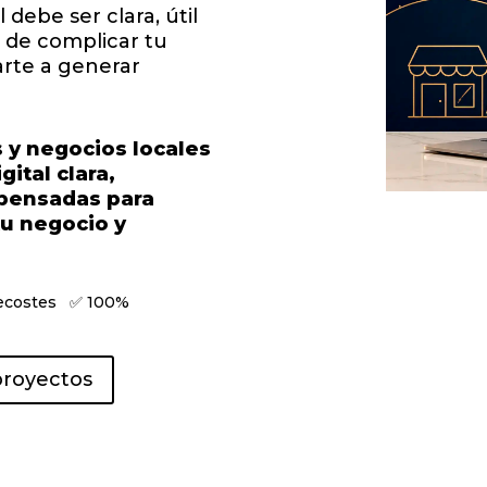
debe ser clara, útil
a de complicar tu
arte a generar
y negocios locales
ital clara,
s pensadas para
tu negocio y
recostes ✅ 100%
proyectos