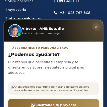
CONTACTO
Sobre nosotros
Trayectoria
+34 623 767 805

Trabajos realizados
ahb@estudiodecreaci

×
Trabaja con nosotros
Alberto · AHB Estudio
ondigital.com
Puedes dejarnos tu mensaje
AHB Estudio de

Creación Digital, S.L C/
ASESORAMIENTO PERSONALIZADO
Olivo, 23
¿Podemos ayudarte?
CP 21400 • Ayamonte
• HUELVA
Cuéntanos qué necesita tu empresa y te
orientaremos sobre la estrategia digital más
adecuada.
Aviso
◷
Ahora podemos estar fuera del horario de atención, pero
legal
•
responderemos en cuanto volvamos a estar disponibles.
©
Política
Copyright
de
AHB
Cuéntanos tu proyecto
Privacidad