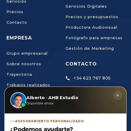
Servicios
Servicios Digitales
Precios
Precios y presupuestos
Contacto
Productora Audiovisual
EMPRESA
Fotógrafo para empresas
Gestión de Marketing
Grupo empresarial
CONTACTO
Sobre nosotros
Trayectoria
+34 623 767 805

Trabajos realizados
ahb@estudiodecreaci

×
Trabaja con nosotros
Alberto · AHB Estudio
ondigital.com
Disponible ahora
AHB Estudio de

Creación Digital, S.L C/
ASESORAMIENTO PERSONALIZADO
Olivo, 23
¿Podemos ayudarte?
CP 21400 • Ayamonte