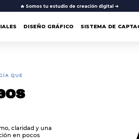
🔥
Somos tu estudio de creación digital
➜
IALES
DISEÑO GRÁFICO
SISTEMA DE CAPTA
GÍA QUE
eos
mo, claridad y una
ción en pocos