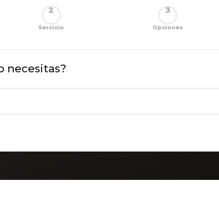
2
3
Servicio
Opciones
io necesitas?