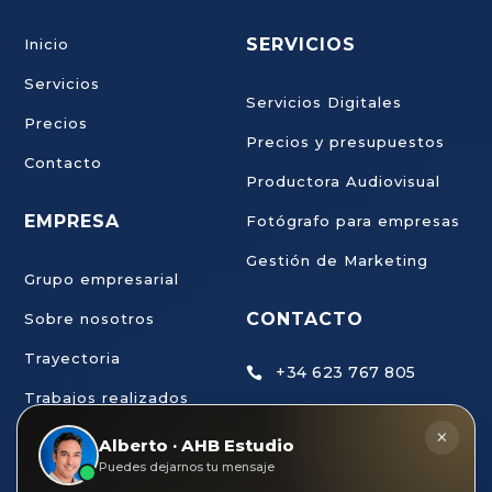
SERVICIOS
Inicio
Servicios
Servicios Digitales
Precios
Precios y presupuestos
Contacto
Productora Audiovisual
EMPRESA
Fotógrafo para empresas
Gestión de Marketing
Grupo empresarial
CONTACTO
Sobre nosotros
Trayectoria
+34 623 767 805

Trabajos realizados
ahb@estudiodecreaci

×
Trabaja con nosotros
Alberto · AHB Estudio
ondigital.com
Puedes dejarnos tu mensaje