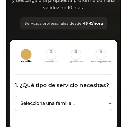
y descarga una propuesta proforma con una
validez de 10 días.
Servicios profesionales desde
45 €/hora
1
2
3
4
Familia
Servicio
Opciones
Presupuesto
1. ¿Qué tipo de servicio necesitas?