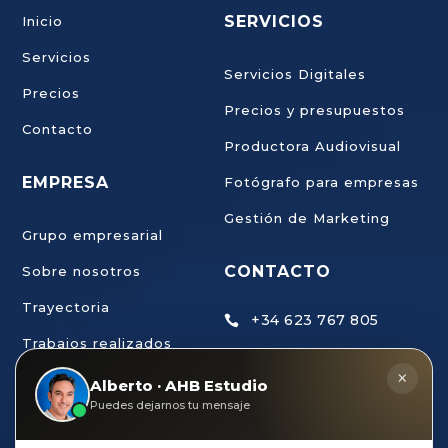
SERVICIOS
Inicio
Servicios
Servicios Digitales
Precios
Precios y presupuestos
Contacto
Productora Audiovisual
EMPRESA
Fotógrafo para empresas
Gestión de Marketing
Grupo empresarial
CONTACTO
Sobre nosotros
Trayectoria
+34 623 767 805

Trabajos realizados
ahb@estudiodecreaci

×
Trabaja con nosotros
Alberto · AHB Estudio
ondigital.com
Puedes dejarnos tu mensaje
AHB Estudio de
