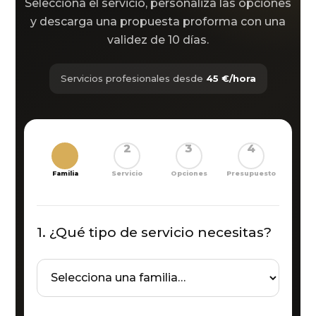
Selecciona el servicio, personaliza las opciones
y descarga una propuesta proforma con una
validez de 10 días.
Servicios profesionales desde
45 €/hora
1
2
3
4
Familia
Servicio
Opciones
Presupuesto
1. ¿Qué tipo de servicio necesitas?