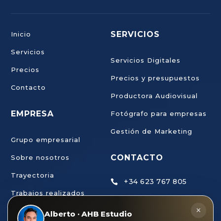
SERVICIOS
Inicio
Servicios
Servicios Digitales
Precios
Precios y presupuestos
Contacto
Productora Audiovisual
EMPRESA
Fotógrafo para empresas
Gestión de Marketing
Grupo empresarial
CONTACTO
Sobre nosotros
Trayectoria
+34 623 767 805

Trabajos realizados
ahb@estudiodecreaci

×
Trabaja con nosotros
Alberto · AHB Estudio
ondigital.com