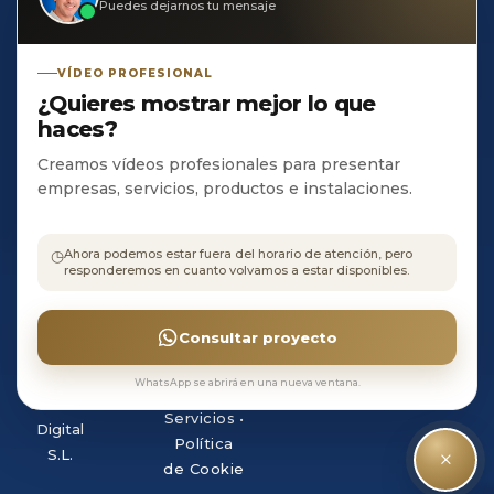
Puedes dejarnos tu mensaje
AHB Estudio de

Creación Digital, S.L C/
VÍDEO PROFESIONAL
Olivo, 23
¿Quieres mostrar mejor lo que
CP 21400 • Ayamonte
haces?
• HUELVA
Creamos vídeos profesionales para presentar
empresas, servicios, productos e instalaciones.
Aviso
◷
Ahora podemos estar fuera del horario de atención, pero
legal
•
responderemos en cuanto volvamos a estar disponibles.
©
Política
Copyright
de
AHB
Consultar proyecto
Privacidad
Estudio
•
Terminos
de
WhatsApp se abrirá en una nueva ventana.
y
Creación
Servicios
•
Digital
Política
×
S.L.
de Cookie