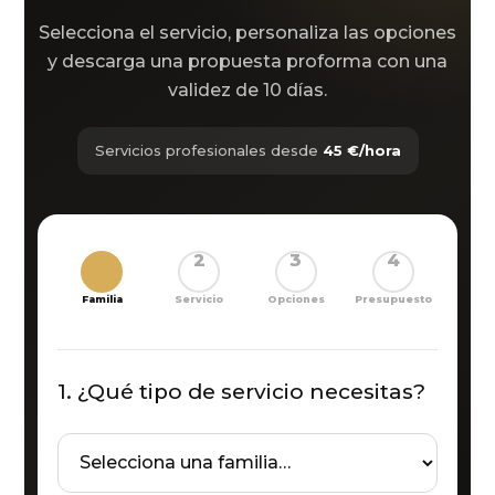
Selecciona el servicio, personaliza las opciones
y descarga una propuesta proforma con una
validez de 10 días.
Servicios profesionales desde
45 €/hora
1
2
3
4
Familia
Servicio
Opciones
Presupuesto
1. ¿Qué tipo de servicio necesitas?