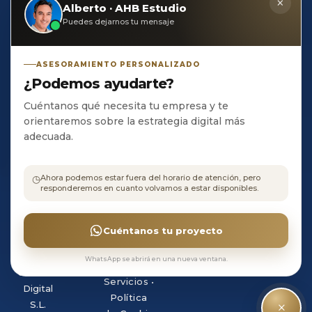
×
Trabaja con nosotros
Alberto · AHB Estudio
ondigital.com
Puedes dejarnos tu mensaje
AHB Estudio de

Creación Digital, S.L C/
ASESORAMIENTO PERSONALIZADO
Olivo, 23
¿Podemos ayudarte?
CP 21400 • Ayamonte
• HUELVA
Cuéntanos qué necesita tu empresa y te
orientaremos sobre la estrategia digital más
adecuada.
Aviso
◷
Ahora podemos estar fuera del horario de atención, pero
legal
•
responderemos en cuanto volvamos a estar disponibles.
©
Política
Copyright
de
AHB
Cuéntanos tu proyecto
Privacidad
Estudio
•
Terminos
de
WhatsApp se abrirá en una nueva ventana.
y
Creación
Servicios
•
Digital
Política
×
S.L.