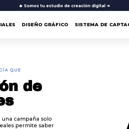
🔥
Somos tu estudio de creación digital
➜
IALES
DISEÑO GRÁFICO
SISTEMA DE CAPTA
GÍA QUE
ión de
es
s, una campaña solo
reales permite saber