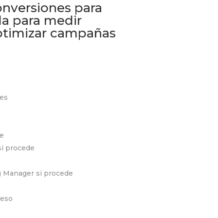
onversiones para
a para medir
optimizar campañas
tes
e
si procede
g Manager si procede
ceso