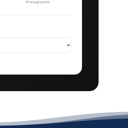
Presupuesto
×