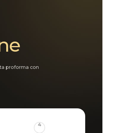
ine
sta proforma con
4