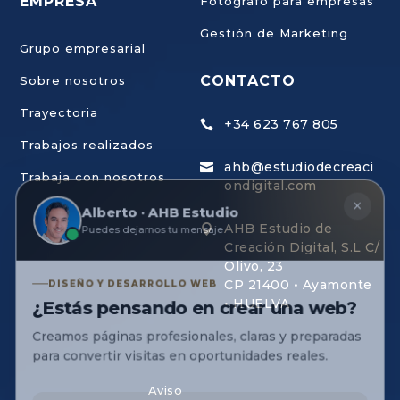
EMPRESA
Fotógrafo para empresas
Gestión de Marketing
Grupo empresarial
CONTACTO
Sobre nosotros
Trayectoria
+34 623 767 805

Trabajos realizados
ahb@estudiodecreaci

Trabaja con nosotros
ondigital.com
×
Alberto · AHB Estudio
Puedes dejarnos tu mensaje
AHB Estudio de

Creación Digital, S.L C/
Olivo, 23
DISEÑO Y DESARROLLO WEB
CP 21400 • Ayamonte
¿Estás pensando en crear una web?
• HUELVA
Creamos páginas profesionales, claras y preparadas
para convertir visitas en oportunidades reales.
Aviso