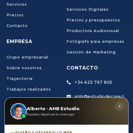
Servicios
Servicios Digitales
Precios
Precios y presupuestos
Contacto
Productora Audiovisual
EMPRESA
Fotógrafo para empresas
Gestión de Marketing
Grupo empresarial
CONTACTO
Sobre nosotros
Trayectoria
+34 623 767 805

Trabajos realizados
ahb@estudiodecreaci

Trabaja con nosotros
ondigital.com
×
Alberto · AHB Estudio
Puedes dejarnos tu mensaje
AHB Estudio de

Creación Digital, S.L C/
Olivo, 23
DISEÑO Y DESARROLLO WEB